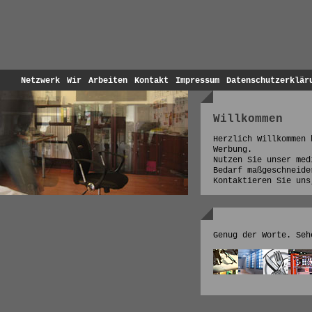
Netzwerk
Wir
Arbeiten
Kontakt
Impressum
Datenschutzerklär
Willkommen
Herzlich Willkommen 
Werbung.
Nutzen Sie unser med
Bedarf maßgeschneide
Kontaktieren Sie uns
Genug der Worte. Se